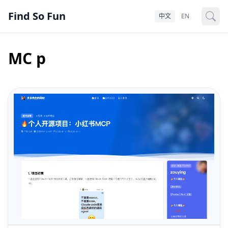
Find So Fun
中文
EN
MC p