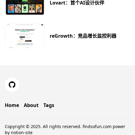
Lovart：首个AI设计伙伴
reGrowth：竞品增长监控利器
Home
About
Tags
Copyright © 2025. All rights reserved.
findsofun.com
power
by
notion-site