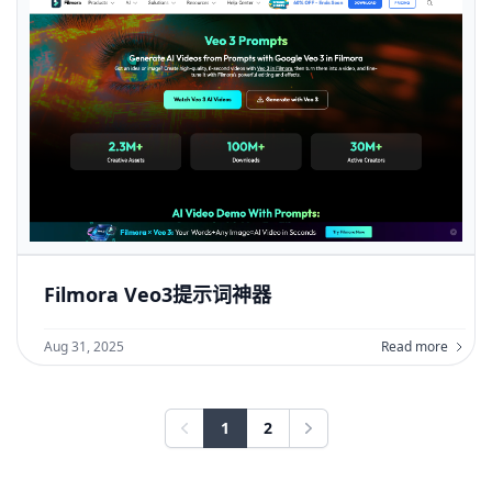
Filmora Veo3提示词神器
Aug 31, 2025
Read more
1
2
Previous
Next