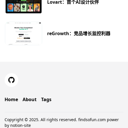
Lovart：首个AI设计伙伴
reGrowth：竞品增长监控利器
Home
About
Tags
Copyright © 2025. All rights reserved.
findsofun.com
power
by
notion-site