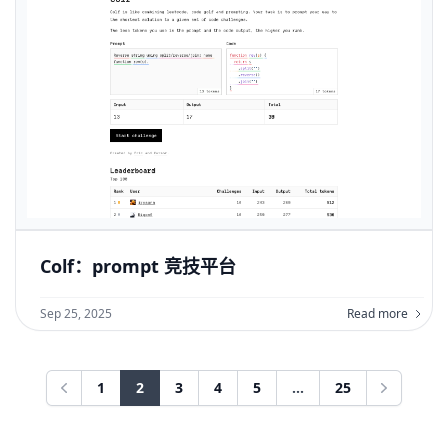
Colf：prompt 竞技平台
Sep 25, 2025
Read more
1
2
3
4
5
...
25
Previous
Next