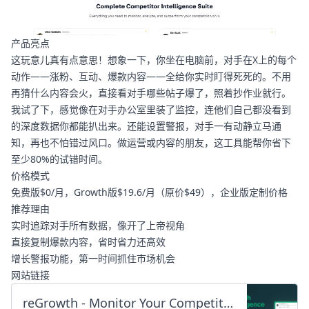
产品亮点
这玩意儿真有点意思！想象一下，你坐在电脑前，对手在X上的每个
动作——涨粉、互动、爆款内容——全给你实时盯得死死的。不用
再猜什么内容会火，直接看对手哪些帖子爆了，照着抄作业就行。
我试了下，感觉像在对手办公室里装了监控，连他们自己都没看到
的深度数据你都能扒出来。还能设置警报，对手一有动静立马通
知，再也不怕错过风口。做运营或内容的朋友，这工具能帮你省下
至少80%的试错时间。
价格模式
免费版$0/月，Growth版$19.6/月（原价$49），企业版定制价格
推荐理由
实时追踪对手所有数据，像开了上帝视角
直接复制爆款内容，省时省力还高效
增长警报功能，第一时间抓住市场机会
网站链接
reGrowth - Monitor Your Competitors' Growth on 𝕏